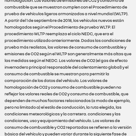
homologación. Los valores de emisiones de CO2 y consumo de
combustible que se muestran cumplen con el Procedimiento de
prueba de vehículos ligeros armonizados a nivel mundial (WLTP).
A partir del 1 de septiembre de 2018, los vehículos nuevos están
homologados según el Procedimiento de prueba WLTP. El
procedimiento WLTP reemplaza el ciclo NEDC, que era el
procedimiento utilizado anteriormente. Dadas las condiciones de
prueba más realistas, los valores de consumo de combustible y
emisiones de CO2 según el WLTP son generalmente más altas que
las medidas según el NEDC. Los valores de CO2 (el gas de efecto
invernadero principal responsable del calentamiento global) y el
consumo de combustible se muestran para permitir la
comparación de los datos del vehículo. Los valores de
homologación de CO2 y consumo de combustible pueden no
reflejar los valores reales de CO2 y consumo de combustible, que
dependen de muchos factores relacionados (a modo de ejemplo,
pero no limitado a) el estilo de conducción, la ruta elegida, las
condiciones meteorológicas y la carretera. condiciones y las
condiciones, uso y equipamiento del vehículo. Los valores de
consumo de combustible y CO2 reportadas se refieren a la versión
básica del vehículo y pueden variar durante la siguiente fase de